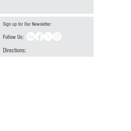
Sign up for Our Newsletter:
Follow Us:
Directions:
AVISO:
A partir del 1 de agosto de 2022: las
oficinas de WPCOG cambiarán el horario de
atención a
Lunes - Jueves 7:30 AM a 5:30
PM | Viernes 7:30 a 11:30
.
828-322-9191
|
828.322.5991
Mailing: P.O. Box 9026 | Hickory, NC 28603
Location: 1880 2nd Avenue NW | Hickory, NC 28601
In accordance with Federal law and U.S. Department of
Agriculture policy, this institution is prohibited from
discriminating on the basis of race, color, national
origin, age, disability, religion, sex, familial status,
sexual orientation, and reprisal. (Not all prohibited
bases apply to all programs).​