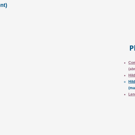
nt)
P
Com
(abr
Hil
Hil
(ma
Len