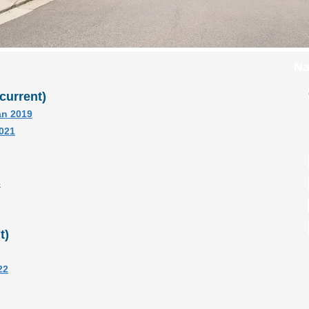
Na
current)
an 2019
2021
3
t)
22