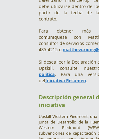
Calendario Financiero). La subvención
debe utilizarse dentro de los 12 meses a
partir de la fecha de la Fecha del
contrato.
Para obtener más información,
comuníquese con Matthew Xiong,
consultor de servicios comerciales al
485-4215
o
matthew.xiong@wpcog.org
Si desea leer la Declaración de política de
Upskill, consulte nuestro
política
.
Para una versión en PDF
del
Iniciativa Resumen
.
Descripción general de la
iniciativa
Upskill Western Piedmont, una iniciativa de la
Junta de Desarrollo de la Fuerza Laboral de
Western Piedmont (WPWDB), ofrece
subvenciones de capacitación competitivas a
las empresas para abordar las brechas de