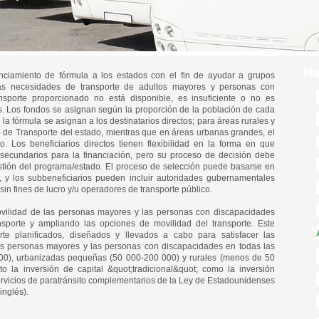
Na
Na
ciamiento de fórmula a los estados con el fin de ayudar a grupos
 las necesidades de transporte de adultos mayores y personas con
nsporte proporcionado no está disponible, es insuficiente o no es
s. Los fondos se asignan según la proporción de la población de cada
la fórmula se asignan a los destinatarios directos; para áreas rurales y
de Transporte del estado, mientras que en áreas urbanas grandes, el
. Los beneficiarios directos tienen flexibilidad en la forma en que
 secundarios para la financiación, pero su proceso de decisión debe
stión del programa/estado. El proceso de selección puede basarse en
l, y los subbeneficiarios pueden incluir autoridades gubernamentales
sin fines de lucro y/u operadores de transporte público.
ovilidad de las personas mayores y las personas con discapacidades
ansporte y ampliando las opciones de movilidad del transporte. Este
te planificados, diseñados y llevados a cabo para satisfacer las
as personas mayores y las personas con discapacidades en todas las
00), urbanizadas pequeñas (50 000-200 000) y rurales (menos de 50
to la inversión de capital &quot;tradicional&quot; como la inversión
servicios de paratránsito complementarios de la Ley de Estadounidenses
inglés).