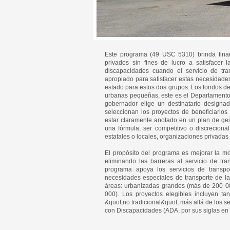
Este programa (49 USC 5310) brinda finan
privados sin fines de lucro a satisfacer
discapacidades cuando el servicio de tra
apropiado para satisfacer estas necesidade
estado para estos dos grupos. Los fondos de 
urbanas pequeñas, este es el Departamento 
gobernador elige un destinatario designado
seleccionan los proyectos de beneficiarios
estar claramente anotado en un plan de ge
una fórmula, ser competitivo o discreciona
estatales o locales, organizaciones privadas 
El propósito del programa es mejorar la m
eliminando las barreras al servicio de tr
programa apoya los servicios de transpor
necesidades especiales de transporte de l
áreas: urbanizadas grandes (más de 200 0
000). Los proyectos elegibles incluyen tan
&quot;no tradicional&quot; más allá de los 
con Discapacidades (ADA, por sus siglas en 